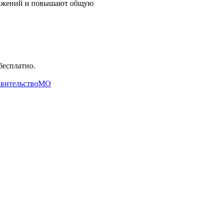
вижений и повышают общую
бесплатно.
авительствоМО