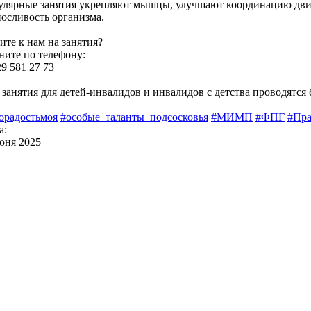
улярные занятия укрепляют мышцы, улучшают координацию д
осливость организма.
ите к нам на занятия?
ните по телефону:
29 581 27 73
 занятия для детей-инвалидов и инвалидов с детства проводятся 
орадостьмоя
#особые_таланты_подсосковья
#МИМП
#ФПГ
#Пр
а:
юня 2025