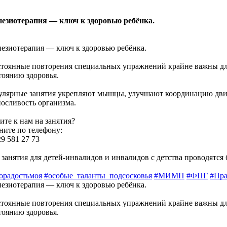
езиотерапия — ключ к здоровью ребёнка.
езиотерапия — ключ к здоровью ребёнка.
тоянные повторения специальных упражнений крайне важны для
тоянию здоровья.
улярные занятия укрепляют мышцы, улучшают координацию д
осливость организма.
ите к нам на занятия?
ните по телефону:
29 581 27 73
 занятия для детей-инвалидов и инвалидов с детства проводятся 
орадостьмоя
#особые_таланты_подсосковья
#МИМП
#ФПГ
#Пр
езиотерапия — ключ к здоровью ребёнка.
тоянные повторения специальных упражнений крайне важны для
тоянию здоровья.