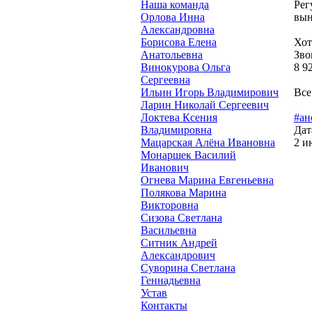
Наша команда
Рег
Орлова Инна
вын
Александровна
Борисова Елена
Хот
Анатольевна
Зво
Винокурова Ольга
8 9
Сергеевна
Ильин Игорь Владимирович
Все
Ларин Николай Сергеевич
Локтева Ксения
#ан
Владимировна
Дат
Мацарская Алёна Ивановна
2 и
Монаршек Василий
Иванович
Огнева Марина Евгеньевна
Полякова Марина
Викторовна
Сизова Светлана
Васильевна
Ситник Андрей
Александрович
Суворина Светлана
Геннадьевна
Устав
Контакты