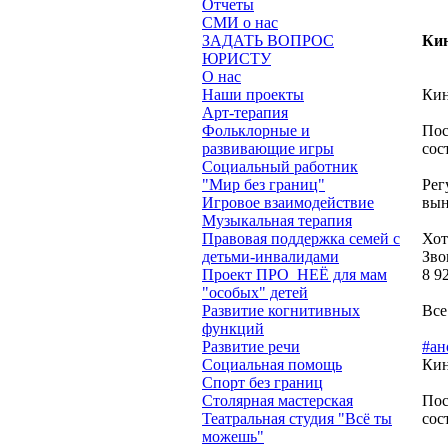
Отчеты
СМИ о нас
ЗАДАТЬ ВОПРОС
Кин
ЮРИСТУ
О нас
Наши проекты
Кин
Арт-терапия
Фольклорные и
Пос
развивающие игры
сос
Социальный работник
"Мир без границ"
Рег
Игровое взаимодействие
вын
Музыкальная терапия
Правовая поддержка семей с
Хот
детьми-инвалидами
Зво
Проект ПРО_НЕЁ для мам
8 9
"особых" детей
Развитие когнитивных
Все
функций
Развитие речи
#ан
Социальная помощь
Кин
Спорт без границ
Столярная мастерская
Пос
Театральная студия "Всё ты
сос
можешь"