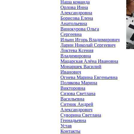
Наша команда
Орлова Инна
Александровна
Борисова Елена
Анатольевна
Винокурова Ольга
Сергеевна
Ильин Игорь Владимирович
Ларин Николай Сергеевич
Локтева Ксения
Владимировна
Мацарская Алёна Ивановна
Монаршек Василий
Иванович
Огнева Марина Евгеньевна
Полякова Марина
Викторовна
Сизова Светлана
Васильевна
Ситник Андрей
Александрович
Суворина Светлана
Геннадьевна
Устав
Контакты