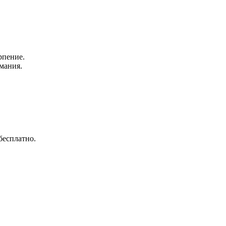
рпение.
мания.
бесплатно.