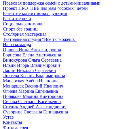
Правовая поддержка семей с детьми-инвалидами
Проект ПРО_НЕЁ для мам "особых" детей
Развитие когнитивных функций
Развитие речи
Социальная помощь
Спорт без границ
Столярная мастерская
Театральная студия "Всё ты можешь"
Наша команда
Орлова Инна Александровна
Борисова Елена Анатольевна
Винокурова Ольга Сергеевна
Ильин Игорь Владимирович
Ларин Николай Сергеевич
Локтева Ксения Владимировна
Мацарская Алёна Ивановна
Монаршек Василий Иванович
Огнева Марина Евгеньевна
Полякова Марина Викторовна
Сизова Светлана Васильевна
Ситник Андрей Александрович
Суворина Светлана Геннадьевна
Устав
Контакты
Фотогалерея