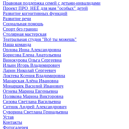
Правовая поддержка семей с детьми-инвалидами
Проект ПРО_НЕЁ для мам "особых" детей
Развитие когнитивных функций
Развитие речи
Социальная помощь
Спорт без границ
Столярная мастерская
Театральная студия "Всё ты можешь"
Наша команда
Орлова Инна Александровна
Борисова Елена Анатольевна
Винокурова Ольга Сергеевна
Ильин Игорь Владимирович
Ларин Николай Сергеевич
Локтева Ксения Владимировна
Мацарская Алёна Ивановна
Монаршек Василий Иванович
Огнева Марина Евгеньевна
Полякова Марина Викторовна
Сизова Светлана Васильевна
Ситник Андрей Александрович
Суворина Светлана Геннадьевна
Устав
Контакты
Фотогалерея