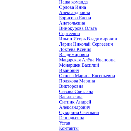
Наша команда
Орлова Инна
Александровна
Борисова Елена
Анатольевна
Винокурова Ольга
Сергеевна
Ильин Игорь Владимирович
Ларин Николай Сергеевич
Локтева Ксения
Владимировна
Мацарская Алёна Ивановна
Монаршек Василий
Иванович
Огнева Марина Евгеньевна
Полякова Марина
Викторовна
Сизова Светлана
Васильевна
Ситник Андрей
Александрович
Суворина Светлана
Геннадьевна
Устав
Контакты