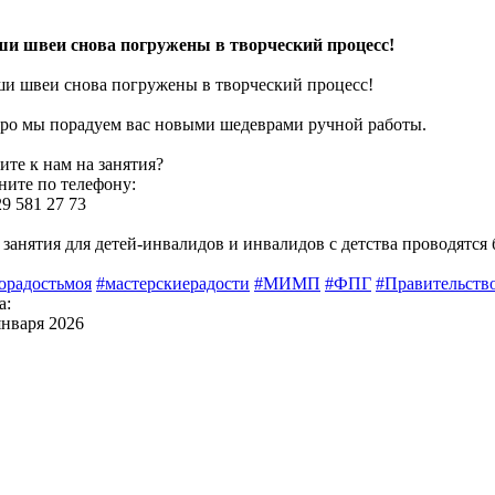
и швеи снова погружены в творческий процесс!
и швеи снова погружены в творческий процесс!
ро мы порадуем вас новыми шедеврами ручной работы.
ите к нам на занятия?
ните по телефону:
29 581 27 73
 занятия для детей-инвалидов и инвалидов с детства проводятся 
орадостьмоя
#мастерскиерадости
#МИМП
#ФПГ
#Правительст
а:
января 2026