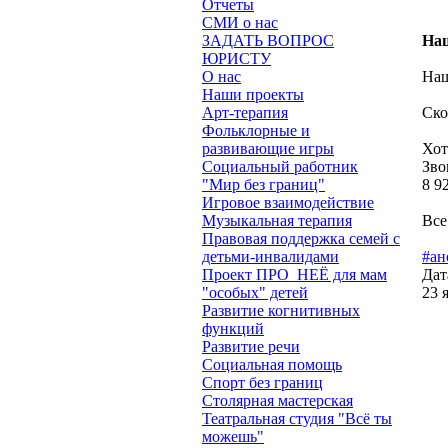
Отчеты
СМИ о нас
ЗАДАТЬ ВОПРОС
Наш
ЮРИСТУ
О нас
Наш
Наши проекты
Арт-терапия
Ско
Фольклорные и
развивающие игры
Хот
Социальный работник
Зво
"Мир без границ"
8 9
Игровое взаимодействие
Музыкальная терапия
Все
Правовая поддержка семей с
детьми-инвалидами
#ан
Проект ПРО_НЕЁ для мам
Дат
"особых" детей
23 
Развитие когнитивных
функций
Развитие речи
Социальная помощь
Спорт без границ
Столярная мастерская
Театральная студия "Всё ты
можешь"