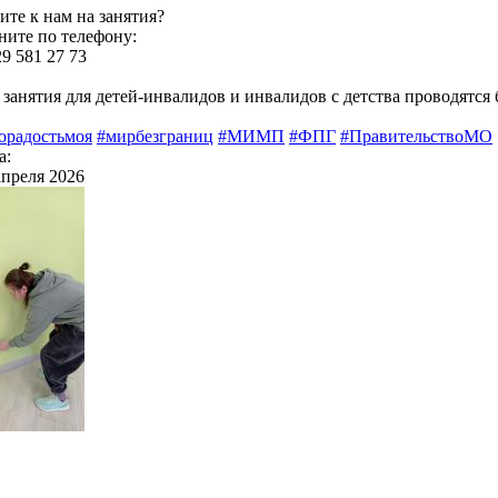
ите к нам на занятия?
ните по телефону:
29 581 27 73
 занятия для детей-инвалидов и инвалидов с детства проводятся 
орадостьмоя
#мирбезграниц
#МИМП
#ФПГ
#ПравительствоМО
а:
апреля 2026