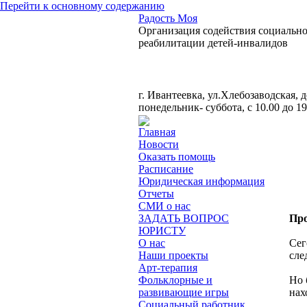
Перейти к основному содержанию
Радость Моя
Организация содействия социальн
реабилитации детей-инвалидов
Тел. +7 929 581-27-73
г. Ивантеевка, ул.Хлебозаводская, 
понедельник- суббота, с 10.00 до 19
Главная
Новости
Оказать помощь
Расписание
Юридическая информация
Отчеты
СМИ о нас
ЗАДАТЬ ВОПРОС
Про
ЮРИСТУ
О нас
Сег
Наши проекты
сле
Арт-терапия
Фольклорные и
Но 
развивающие игры
нах
Социальный работник