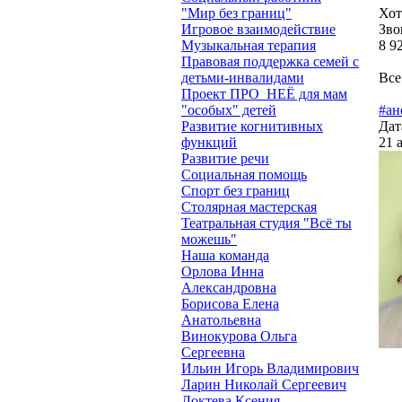
"Мир без границ"
Хот
Игровое взаимодействие
Зво
Музыкальная терапия
8 9
Правовая поддержка семей с
детьми-инвалидами
Все
Проект ПРО_НЕЁ для мам
"особых" детей
#ан
Развитие когнитивных
Дат
функций
21 
Развитие речи
Социальная помощь
Спорт без границ
Столярная мастерская
Театральная студия "Всё ты
можешь"
Наша команда
Орлова Инна
Александровна
Борисова Елена
Анатольевна
Винокурова Ольга
Сергеевна
Ильин Игорь Владимирович
Ларин Николай Сергеевич
Локтева Ксения