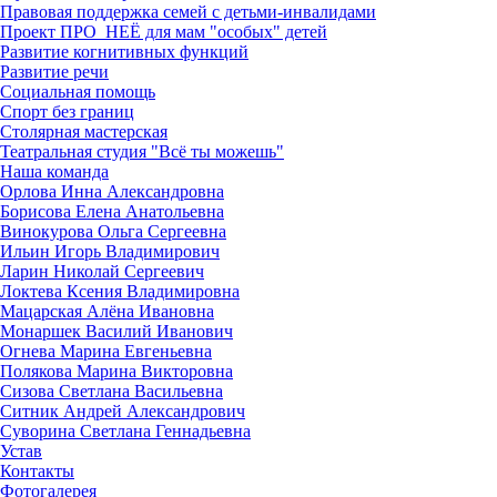
Правовая поддержка семей с детьми-инвалидами
Проект ПРО_НЕЁ для мам "особых" детей
Развитие когнитивных функций
Развитие речи
Социальная помощь
Спорт без границ
Столярная мастерская
Театральная студия "Всё ты можешь"
Наша команда
Орлова Инна Александровна
Борисова Елена Анатольевна
Винокурова Ольга Сергеевна
Ильин Игорь Владимирович
Ларин Николай Сергеевич
Локтева Ксения Владимировна
Мацарская Алёна Ивановна
Монаршек Василий Иванович
Огнева Марина Евгеньевна
Полякова Марина Викторовна
Сизова Светлана Васильевна
Ситник Андрей Александрович
Суворина Светлана Геннадьевна
Устав
Контакты
Фотогалерея