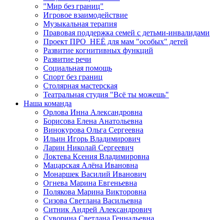
"Мир без границ"
Игровое взаимодействие
Музыкальная терапия
Правовая поддержка семей с детьми-инвалидами
Проект ПРО_НЕЁ для мам "особых" детей
Развитие когнитивных функций
Развитие речи
Социальная помощь
Спорт без границ
Столярная мастерская
Театральная студия "Всё ты можешь"
Наша команда
Орлова Инна Александровна
Борисова Елена Анатольевна
Винокурова Ольга Сергеевна
Ильин Игорь Владимирович
Ларин Николай Сергеевич
Локтева Ксения Владимировна
Мацарская Алёна Ивановна
Монаршек Василий Иванович
Огнева Марина Евгеньевна
Полякова Марина Викторовна
Сизова Светлана Васильевна
Ситник Андрей Александрович
Суворина Светлана Геннадьевна