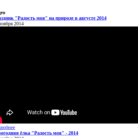
ео
здник "Радость моя" на природе в августе 2014
ноября 2014
робнее
огодняя ёлка "Радость моя" - 2014