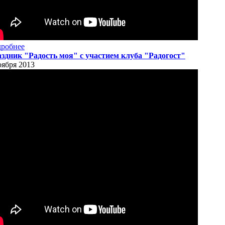
робнее
здник "Радость моя" с участием клуба "Радогост"
оября 2013