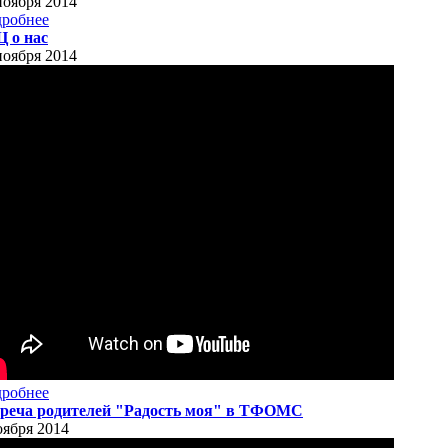
ноября 2014
робнее
 о нас
ноября 2014
робнее
реча родителей "Радость моя" в ТФОМС
оября 2014