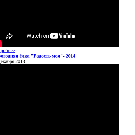
робнее
огодняя ёлка "Радость моя"- 2014
декабря 2013