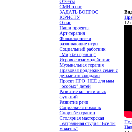
Отчеты
СМИ о нас
ЗАДАТЬ ВОПРОС
Вид
ЮРИСТУ
Пра
О нас
12 
Наши проекты
Арт-терапия
Фольклорные и
развивающие игры
Социальный работник
"Мир без границ"
Игровое взаимодействие
Музыкальная терапия
Правовая поддержка семей с
детьми-инвалидами
Проект ПРО_НЕЁ для мам
"особых" детей
Развитие когнитивных
функций
Развитие речи
Социальная помощь
Спорт без границ
Столярная мастерская
Под
Театральная студия "Всё ты
Нов
можешь"