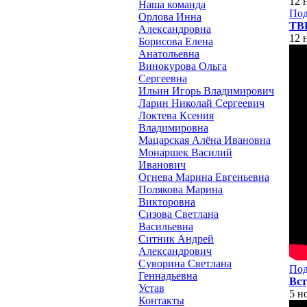
12 
Наша команда
Под
Орлова Инна
ТВЦ
Александровна
12 
Борисова Елена
Анатольевна
Винокурова Ольга
Сергеевна
Ильин Игорь Владимирович
Ларин Николай Сергеевич
Локтева Ксения
Владимировна
Мацарская Алёна Ивановна
Монаршек Василий
Иванович
Огнева Марина Евгеньевна
Полякова Марина
Викторовна
Сизова Светлана
Васильевна
Ситник Андрей
Александрович
Суворина Светлана
Под
Геннадьевна
Вст
Устав
5 н
Контакты