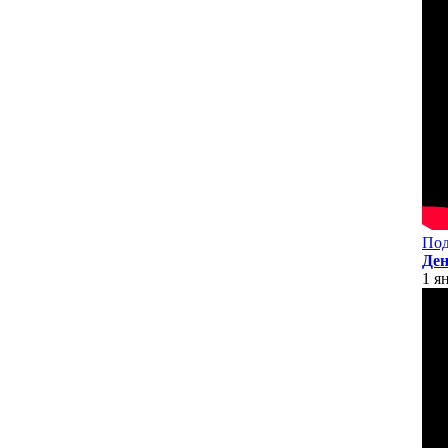
Под
Ден
1 я