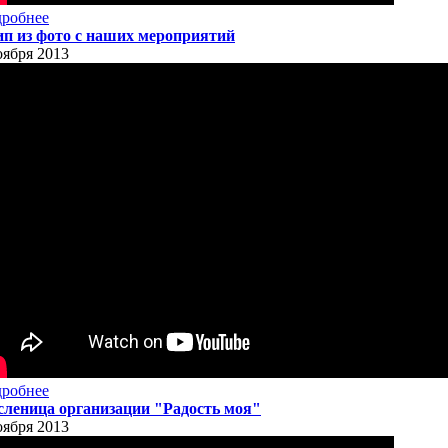
робнее
п из фото с наших мероприятий
оября 2013
робнее
леница организации "Радость моя"
оября 2013