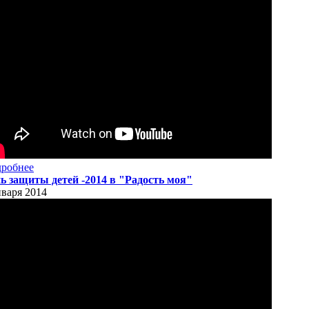
робнее
ь защиты детей -2014 в "Радость моя"
нваря 2014