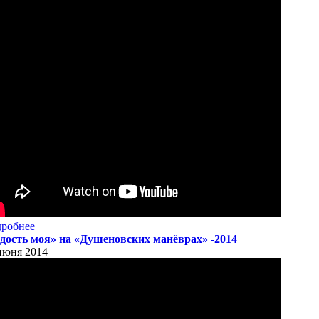
робнее
дость моя» на «Душеновских манёврах» -2014
июня 2014