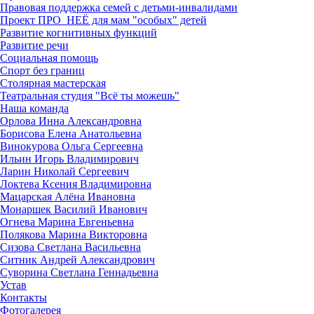
Правовая поддержка семей с детьми-инвалидами
Проект ПРО_НЕЁ для мам "особых" детей
Развитие когнитивных функций
Развитие речи
Социальная помощь
Спорт без границ
Столярная мастерская
Театральная студия "Всё ты можешь"
Наша команда
Орлова Инна Александровна
Борисова Елена Анатольевна
Винокурова Ольга Сергеевна
Ильин Игорь Владимирович
Ларин Николай Сергеевич
Локтева Ксения Владимировна
Мацарская Алёна Ивановна
Монаршек Василий Иванович
Огнева Марина Евгеньевна
Полякова Марина Викторовна
Сизова Светлана Васильевна
Ситник Андрей Александрович
Суворина Светлана Геннадьевна
Устав
Контакты
Фотогалерея