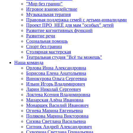
"Мир без границ"
Игровое взаимодействие
Музыкальная терапия
Правовая поддержка семей с детьми-инвалидами
Проект ПРО_НЕЁ для мам "особых" детей
Развитие когнитивных функций
Развитие речи
Социальная помощь
Спорт без границ
Столярная мастерская
Театральная студия "Всё ты можешь"
Наша команда
Орлова Инна Александровна
Борисова Елена Анатольевна
Винокурова Ольга Сергеевна
Ильин Игорь Владимирович
Ларин Николай Сергеевич
Локтева Ксения Владимировна
Мацарская Алёна Ивановна
Монаршек Василий Иванович
Огнева Марина Евгеньевна
Полякова Марина Викторовна
Сизова Светлана Васильевна
Ситник Андрей Александрович
Суворина Светлана Геннадьевна